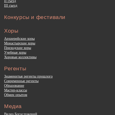
II съезд
III съезд
Конкурсы и фестивали
Хоры
Архиерейские хоры
Монастырские хоры
Приходские хоры
Учебные хоры
Хоровые коллективы
Регенты
Знаменитые регенты прошлого
Современные регенты
Образование
Мастер-классы
Обмен опытом
Медиа
Видео Богослужений