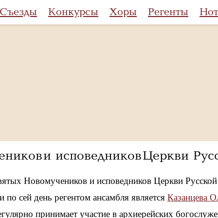
Съезды
Конкурсы
Хоры
Регенты
Но
чеников и исповедников Церкви Ру
вятых Новомучеников и исповедников Церкви Русской г
и по сей день регентом ансамбля является
Казанцева О
егулярно принимает участие в архиерейских богослужен