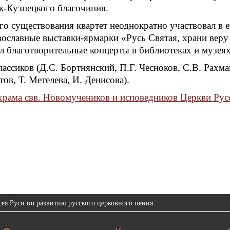
к-Кузнецкого благочиния.
его существования квартет неоднократно участвовал 
вославные выставки-ярмарки «Русь Святая, храни вер
л благотворительные концерты в библиотеках и музеях
лассиков (Д.С. Бортнянский, П.Г. Чесноков, С.В. Рахм
ов, Т. Метелева, И. Денисова).
храма свв. Новомучеников и исповедников Церкви Рус
ея Руси по развитию русского церковного пения.