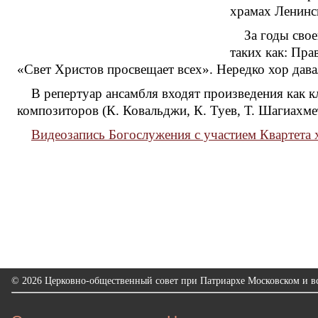
храмах Ленинс
За годы сво
таких как: Пра
«Свет Христов просвещает всех». Нередко хор дава
В репертуар ансамбля входят произведения как к
композиторов (К. Ковальджи, К. Туев, Т. Шагиахмет
Видеозапись Богослужения с участием Квартета 
© 2026 Церковно-общественный совет при Патриархе Московском и вс