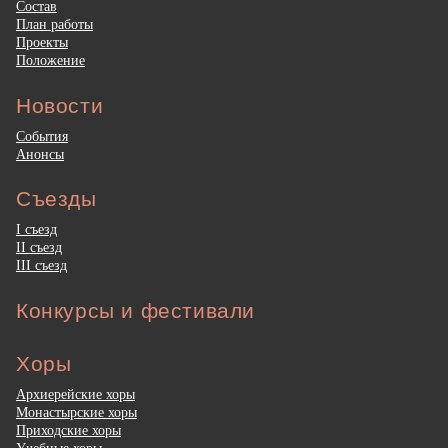
Состав
План работы
Проекты
Положение
Новости
События
Анонсы
Съезды
I съезд
II съезд
III съезд
Конкурсы и фестивали
Хоры
Архиерейские хоры
Монастырские хоры
Приходские хоры
Учебные хоры