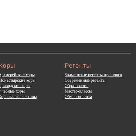
Хоры
Регенты
Архиерейские хоры
Знаменитые регенты прошлого
Монастырские хоры
Современные регенты
Приходские хоры
Образование
Учебные хоры
Мастер-классы
Хоровые коллективы
Обмен опытом