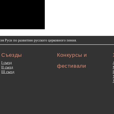
ея Руси по развитию русского церковного пения.
Съезды
Конкурсы и
I съезд
фестивали
II съезд
III съезд