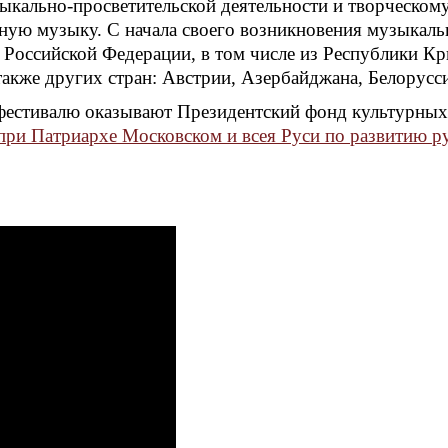
зыкально-просветительской деятельности и творческо
ную музыку. С начала своего возникновения музыкаль
в Российской Федерации, в том числе из Республики К
также других стран: Австрии, Азербайджана, Белорусс
естивалю оказывают Президентский фонд культурных 
ри Патриархе Московском и всея Руси по развитию ру