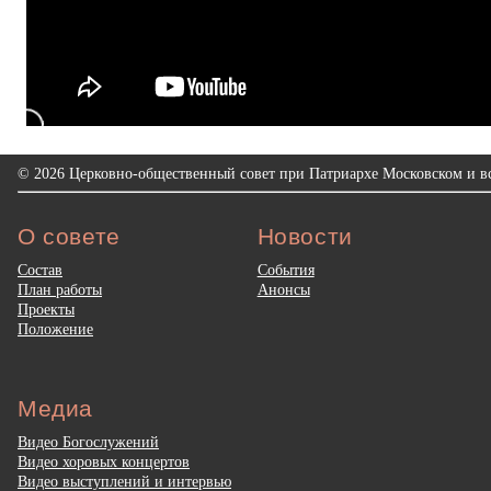
© 2026 Церковно-общественный совет при Патриархе Московском и вс
О совете
Новости
Состав
События
План работы
Анонсы
Проекты
Положение
Медиа
Видео Богослужений
Видео хоровых концертов
Видео выступлений и интервью