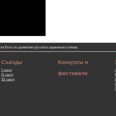
ея Руси по развитию русского церковного пения.
Съезды
Конкурсы и
I съезд
фестивали
II съезд
III съезд