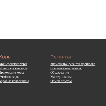
Хоры
Регенты
Архиерейские хоры
Знаменитые регенты прошлого
Монастырские хоры
Современные регенты
Приходские хоры
Образование
Учебные хоры
Мастер-классы
Хоровые коллективы
Обмен опытом