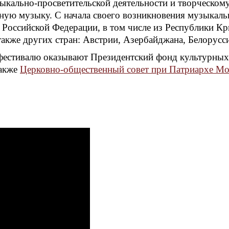
зыкально-просветительской деятельности и творческо
ную музыку. С начала своего возникновения музыкаль
в Российской Федерации, в том числе из Республики К
также других стран: Австрии, Азербайджана, Белорусс
естивалю оказывают Президентский фонд культурных 
также
Церковно-общественный совет при Патриархе Мос