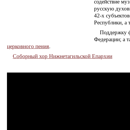
содействие му
русскую духов
42-х субъекто
Республики, а 
Поддержку ф
Федерации; а 
церковного пения
.
Соборный хор Нижнетагильской Епархии