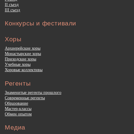
II съезд
III съезд
Конкурсы и фестивали
Хоры
Архиерейские хоры
Монастырские хоры
Приходские хоры
Учебные хоры
Хоровые коллективы
Регенты
Знаменитые регенты прошлого
Современные регенты
Образование
Мастер-классы
Обмен опытом
Медиа