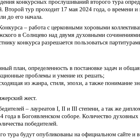
дения конкурсных прослушиваний второго тура опреде
 Второй тур проходит 17 мая 2024 года, о времени и
ли до его начала.
Конкурса – работа с церковными хоровыми коллектива
жского в Солнцево над двумя духовными сочинениями
стнику конкурса разрешается пользоваться партитурам
ный план, определенность в постановке задач и общая
икционные проблемы и умение их решать;
ходящая из жанра, стиля, эпохи, а также понимание зн
ижерский жест.
телей – лауреатов I, II и III степени, а так же дипло
024 года в Богоявленском соборе. Количество духовны
оличества победителей.
го тура будут опубликованы на официальном сайте и в