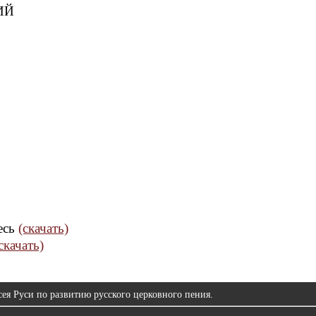
ИЙ
несь
(скачать)
скачать)
ея Руси по развитию русского церковного пения.