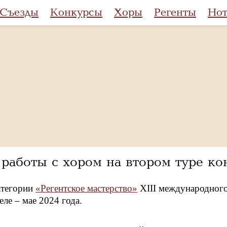
Съезды
Конкурсы
Хоры
Регенты
Но
работы с хором на втором туре кон
атегории
«Регентское мастерство»
XIII международного
еле – мае 2024 года.