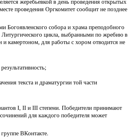
ляется жеребьевкой в день проведения открытых
 месте проведения Оргкомитет сообщит не позднее
ми Богоявленского собора и храма преподобного
 Литургического цикла, выбранными по жребию в
и и камертоном, для работы с хором отводится не
 результативность;
ачения текста и драматургии той части
мантов I, II и III степени. Победители принимают
х сочинений для каждого победителя может
 группе ВКонтакте.