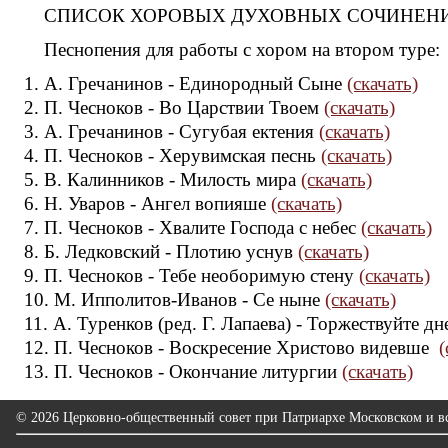
СПИСОК ХОРОВЫХ ДУХОВНЫХ СОЧИНЕН
Песнопения для работы с хором на втором туре:
1. А. Гречанинов - Единородный Сыне
(скачать)
2. П. Чесноков - Во Царствии Твоем
(скачать)
3. А. Гречанинов - Сугубая ектения
(скачать)
4. П. Чесноков - Херувимская песнь
(скачать)
5. В. Калинников - Милость мира
(скачать)
6. Н. Уваров - Ангел вопияше
(скачать)
7. П. Чесноков - Хвалите Господа с небес
(скачать)
8. Б. Ледковский - Плотию уснув
(скачать)
9. П. Чесноков - Тебе необоримую стену
(скачать)
10. М. Ипполитов-Иванов - Се ныне
(скачать)
11. А. Туренков (ред. Г. Лапаева) - Торжествуйте д
12. П. Чесноков - Воскресение Христово видевше
(
13. П. Чесноков - Окончание литургии
(скачать)
© 2026 Церковно-общественный совет при Патриархе Московском и вс