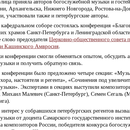
олица приняла авторов богослужебной музыки и гостей
ани, Архангельска, Нижнего Новгорода, Ростова-на-До
и, участвовали также и петербургские авторы.
 кафедральном соборе состоялась конференция «Благов
чих храмов Санкт-Петербурга и Ленинградской области
е слово председателя
Церковно
-общественного совета 
 и Кашинского Амвросия
.
и конференции смогли обменяться опытом, обсудить 
узыки и получить обратную связь.
 конференции было предложено четыре секции: «Музы
хора, настоятеля и регента», «Сочинения под увелич
узыки». Экспертами в секциях выступили композиторы
, Михаил Малевич (Санкт-Петербург), Семен Сегаль (
ига).
интерес у собравшихся петербургских регентов вызва
узыки от доцента Самарского государственного инсти
а композиторов России, победителя конкурса богосл