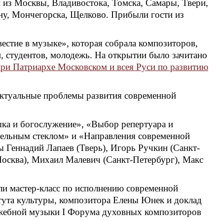
 из Москвы, Владивостока, Томска, Самары, Твери,
ну, Мончегорска, Щелково. Прибыли гости из
естие в музыке», которая собрала композиторов,
, студентов, молодежь. На открытии было зачитано
при Патриархе Московском и всея Руси по развитию
актуальные проблемы развития современной
ка и богослужение», «Выбор репертуара и
ительным стеклом» и «Направления современной
 Геннадий Лапаев (Тверь), Игорь Ручкин (Санкт-
Москва), Михаил Малевич (Санкт-Петербург), Макс
ли мастер-класс по исполнению современной
тута культуры, композитора Елены Юнек и доклад
ужебной музыки I Форума духовных композиторов