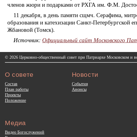
членов жюри и подарками от РХГА им. Ф.М. Достое
11 декабря, в день памяти сщмч. Серафима, мит
образования и катехизации Санкт-Петербургской е
Жбановой (Томск).
Источник:
Официальный сайт Московского Па
© 2026 Церковно-общественный совет при Патриархе Московском и вс
О совете
Новости
Состав
События
План работы
Анонсы
Проекты
Положение
Медиа
Видео Богослужений