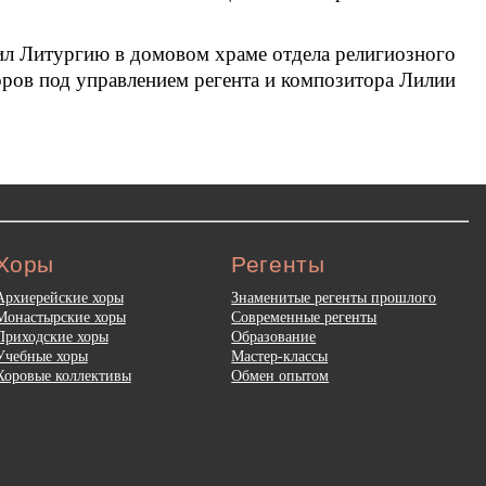
ил Литургию в домовом храме отдела религиозного
оров под управлением регента и композитора Лилии
Хоры
Регенты
Архиерейские хоры
Знаменитые регенты прошлого
Монастырские хоры
Современные регенты
Приходские хоры
Образование
Учебные хоры
Мастер-классы
Хоровые коллективы
Обмен опытом