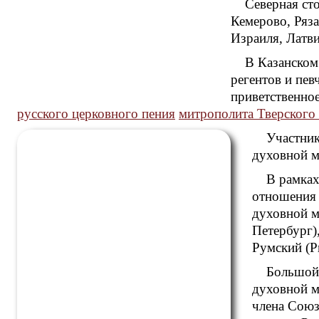
Северная ст
Кемерово, Ряз
Израиля, Латви
В Казанском
регентов и пев
приветственно
русского церковного пения
митрополита Тверского
Участник
духовной м
В рамках
отношения 
духовной м
Петербург)
Румский (Р
Большой 
духовной м
члена Союз