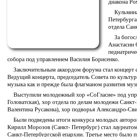
диакона Ро
Кульмина
Петербурга
отдела Сан
За богос
Анастасии 
педиатриче
собора под управлением Василия Борисенко.
Заключительным аккордом форума стал концерт 
Ведущий концерта, председатель Совета по культу
музыка как и прежде была флагманом развития муз
Выступили молодежный хор «СоГласие» под упра
Головатская), хор отдела по делам молодежи Санкт
Валентина Русакова), хор подворья Александро-Св
Были подведены итоги конкурса молодых авторов
Кирилл Морозов (Санкт- Петербург) стал лауреатом
Санкт-Петербургской епархии. Третье место было 