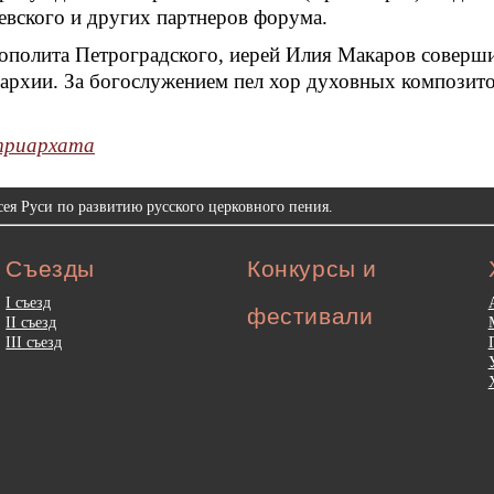
вского и других партнеров форума.
рополита Петроградского, иерей Илия Макаров соверш
пархии. За богослужением пел хор духовных композит
триархата
ея Руси по развитию русского церковного пения.
Съезды
Конкурсы и
I съезд
фестивали
II съезд
III съезд