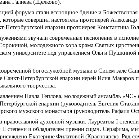
мана Галиева (Щелково).
цией форума стали всенощное бдение и Божественная 
, которые совершил настоятель протоиерей Александр
кт-Петербургской епархии протоиерея Константина Гол
лужениями звучали современные песнопения в исполне
Сорокиной, молодежного хора храма Святых царствен
ском университете под управлением Ольги Пушкиной 
современной богослужебной музыки в Синем зале Санк
ре Санкт-Петербургской епархии иерей Илия Макаров п
ыкального творчества.
влением Павла Теплова, молодежный ансамбль «ЧС» (р
-Петербургской епархии (руководитель Евгения Стахан
ирского мужского монастыря (руководитель Рафаил Ос
 православной духовной музыки. Лауреатом I степени
 II степени и обладателем премии сщмч. Серафима, ми
присуждено Екатерине Филатовой (Красноярск). Ряд с