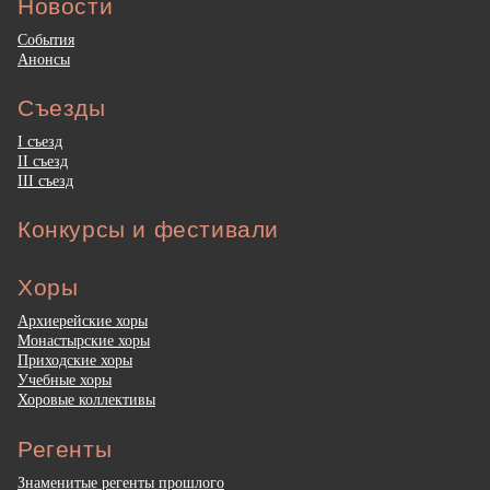
Новости
События
Анонсы
Съезды
I съезд
II съезд
III съезд
Конкурсы и фестивали
Хоры
Архиерейские хоры
Монастырские хоры
Приходские хоры
Учебные хоры
Хоровые коллективы
Регенты
Знаменитые регенты прошлого