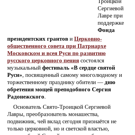
Троицкой
Сергиевой
Лавре при
поддержке
Фонда
президентских грантов
и
Церковно-
общественного совета при Патриархе
Московском и всея Руси по развитию
русского церковного пения
состоялся
музыкальный
фестиваль «В сердце святой
Руси»
, посвященный самому многолюдному и
торжественному празднику обители —
дню
обретения мощей преподобного Сергия
Радонежского
.
Основатель Свято-Троицкой Сергиевой
Лавры, преобразователь монашества,
подвижник, чей вклад сегодня признаётся не
только церковной, но и светской властью,