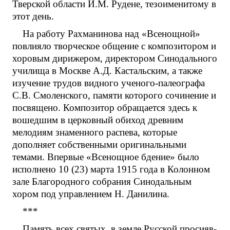
Тверской области И.М. Рудене, тезоименитому в
этот день.
На работу Рахманинова над «Всенощной»
повлияло творческое общение с композитором и
хоровым дирижером, директором Синодального
училища в Москве А.Д. Кастальским, а также
изучение трудов видного ученого-палеографа
С.В. Смоленского, памяти которого сочинение и
посвящено. Композитор обращается здесь к
вошедшим в церковный обиход древним
мелодиям знаменного распева, которые
дополняет собственными оригинальными
темами. Впервые «Всенощное бдение» было
исполнено 10 (23) марта 1915 года в Колонном
зале Благородного собрания Синодальным
хором под управлением Н. Данилина.
***
Память всех свя­тых, в зем­ле Рус­ской про­си­яв­