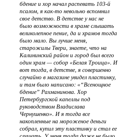
бдение и хор начал распевать 103-й
псалом, я как-то невольно вспомнил
свое детство. В детстве у нас не
было возможности в храме слышать
великолепное пение, да и храмов тогда
было мало. Вы лучше меня,
старожилы Твери, знаете, что на
Калининский район и город был всего
один храм — собор «Белая Троица». И
вот тогда, в детстве, я совершенно
случайно в магазине увидел пластинку,
и там было написано: «“Всенощное
бдение” Рахманинова. Хор
Петербургской капеллы под
руководством Владислава
Чернушенко». И я тогда все
накопленные на мороженое деньги
собрал, купил эту пластинку и стал ее
слушать. У меня тогда даже не было