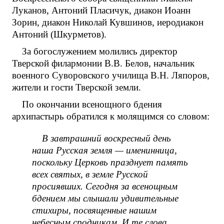
Луканов, Антоний Пласичук, диакон Иоанн
Зорин, диакон Николай Кувшинов, иеродиакон
Антоний (Шкурметов).
За богослужением молились директор
Тверской филармонии В.В. Белов, начальник
военного Суворовского училища В.Н. Ляпоров,
жители и гости Тверской земли.
По окончании всенощного бдения
архипастырь обратился к молящимся со словом:
В завтрашний воскресный день
наша Русская земля — именинница,
поскольку Церковь празднует память
всех святых, в земле Русской
просиявших. Сегодня за всенощным
бдением мы слышали удивительные
стихиры, посвященные нашим
небесным сродникам. И те слова,