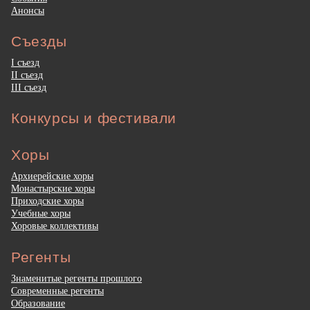
Анонсы
Съезды
I съезд
II съезд
III съезд
Конкурсы и фестивали
Хоры
Архиерейские хоры
Монастырские хоры
Приходские хоры
Учебные хоры
Хоровые коллективы
Регенты
Знаменитые регенты прошлого
Современные регенты
Образование