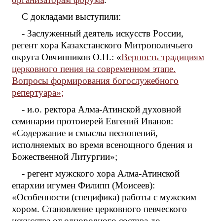
С докладами выступили:
- Заслуженный деятель искусств России,
регент хора Казахстанского Митрополичьего
округа Овчинников О.Н.: «
Верность традициям
церковного пения на современном этапе.
Вопросы формирования богослужебного
репертуара»;
- и.о. ректора Алма-Атинской духовной
семинарии протоиерей Евгений Иванов:
«Содержание и смыслы песнопений,
исполняемых во время всенощного бдения и
Божественной Литургии»;
- регент мужского хора Алма-Атинской
епархии игумен Филипп (Моисеев):
«Особенности (специфика) работы с мужским
хором. Становление церковного певческого
искусства от однородного состава до