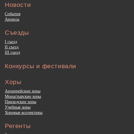
Новости
События
Анонсы
Съезды
I съезд
II съезд
III съезд
Конкурсы и фестивали
Хоры
Архиерейские хоры
Монастырские хоры
Приходские хоры
Учебные хоры
Хоровые коллективы
Регенты