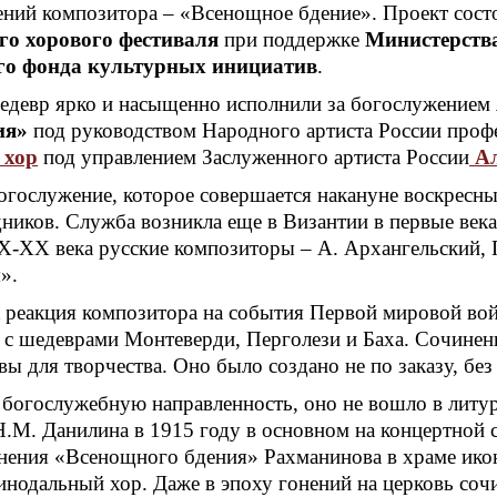
ений композитора – «Всенощное бдение». Проект сост
го хорового фестиваля
при поддержке
Министерств
го фонда культурных инициатив
.
девр ярко и насыщенно исполнили за богослужением
ия»
под руководством Народного артиста России проф
 хор
под управлением Заслуженного артиста России
Ал
гослужение, которое совершается накануне воскресных
ников. Служба возникла еще в Византии в первые века
X-XX века русские композиторы – А. Архангельский, 
».
 реакция композитора на события Первой мировой во
д с шедеврами Монтеверди, Перголези и Баха. Сочинен
 для творчества. Оно было создано не по заказу, без
а богослужебную направленность, оно не вошло в литу
. Данилина в 1915 году в основном на концертной сце
лнения «Всенощного бдения» Рахманинова в храме ик
одальный хор. Даже в эпоху гонений на церковь сочин