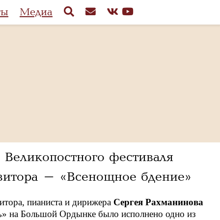
ты
Медиа
е Великопостного фестиваля
зитора - «Всенощное бдение»
зитора, пианиста и дирижера
Сергея Рахманинова
ь» на Большой Ордынке было исполнено одно из