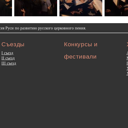
ея Руси по развитию русского церковного пения.
Съезды
Конкурсы и
I съезд
фестивали
II съезд
III съезд