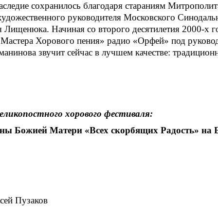
Наследие сохранилось благодаря стараниям Митрополит
художественного руководителя Московского Синодаль
я Лищенюка. Начиная со второго десятилетия 2000-х г
«Мастера Хорового пения» радио «Орфей» под руковод
манинова звучит сейчас в лучшем качестве: традицион
ликопостного хорового фестиваля:
 иконы Божией Матери «Всех скорбящих Радость» н
сей Пузаков