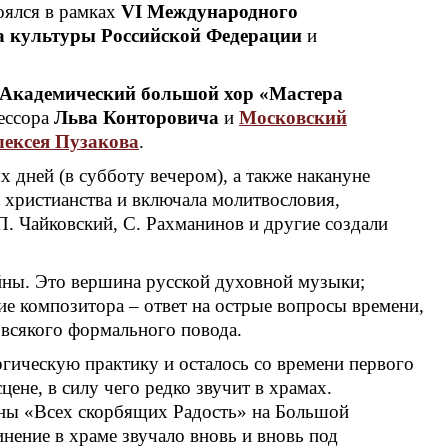
оялся в рамках
VI Международного
а культуры Российской Федерации
и
Академический большой хор «Мастера
ессора
Льва Конторовича
и
Московский
ексея Пузакова
.
 дней (в субботу вечером), а также накануне
 христианства и включала молитвословия,
П. Чайковский, С. Рахманинов и другие создали
йны. Это вершина русской духовной музыки;
ие композитора – ответ на острые вопросы времени,
 всякого формального повода.
ргическую практику и осталось со времени первого
не, в силу чего редко звучит в храмах.
оны «Всех скорбящих Радость» на Большой
ение в храме звучало вновь и вновь под