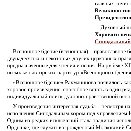
главных сочин
Великопостно
Президентско
Духовный ше
Хорового пен
Синодальный
Всенощное бдение (всенощная) – православное бо
двунадесятых и некоторых других церковных празд
предназначенные для чтения и пения. На рубеже XI
несколько авторских партитур «Всенощного бдения
«Всенощное бдение» Рахманинова появилось как
хоровое произведение, способное встать в один ря
индивидуальный поиск духовно-нравственной основы
У произведения интересная судьба – несмотря н
исполнения Синодальным хором под управлением Н.М
Одним из редких исключений стала традиция испо
Ордынке, где служит возрожденный Московский Син