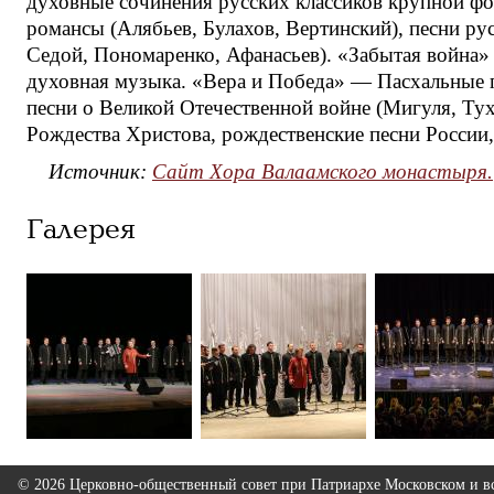
духовные сочинения русских классиков крупной фо
романсы (Алябьев, Булахов, Вертинский), песни рус
Седой, Пономаренко, Афанасьев). «Забытая война»
духовная музыка. «Вера и Победа» — Пасхальные п
песни о Великой Отечественной войне (Мигуля, Ту
Рождества Христова, рождественские песни России
Источник:
Сайт Хора Валаамского монастыря.
Галерея
© 2026 Церковно-общественный совет при Патриархе Московском и вс