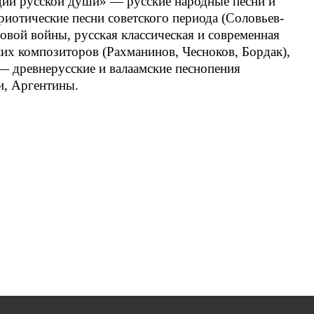
дии русской души» — русские народные песни и
риотические песни советского периода (Соловьев-
вой войны, русская классическая и современная
их композиторов (Рахманинов, Чесноков, Бордак),
— древнерусские и валаамские песнопения
и, Аргентины.