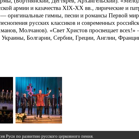
рмы, (Бортнянский, Дегтярев, Архангельский). «Мело
ской армии и казачества XIX-XX вв., лирические и пат
 — оригинальные гимны, песни и романсы Первой миро
еснопения русских классиков и современных российск
хманов, Молчанов). «Свет Христов просвещает всех!» 
, Украины, Болгарии, Сербии, Греции, Англии, Франци
ея Руси по развитию русского церковного пения.