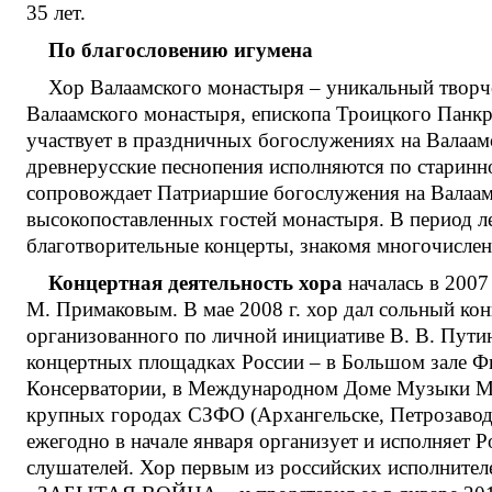
35 лет.
По благословению игумена
Хор Валаамского монастыря – уникальный творче
Валаамского монастыря, епископа Троицкого Панк
участвует в праздничных богослужениях на Валаамс
древнерусские песнопения исполняются по старинн
сопровождает Патриаршие богослужения на Валаам
высокопоставленных гостей монастыря. В период л
благотворительные концерты, знакомя многочислен
Концертная деятельность хора
началась в 2007
М. Примаковым. В мае 2008 г. хор дал сольный кон
организованного по личной инициативе В. В. Пути
концертных площадках России – в Большом зале Фи
Консерватории, в Международном Доме Музыки Мос
крупных городах СЗФО (Архангельске, Петрозаводск
ежегодно в начале января организует и исполняет 
слушателей. Хор первым из российских исполните