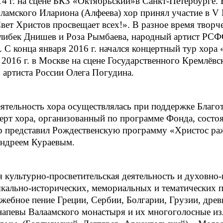
г. на сцене БКЗ «Октябрьский»в Санкт-Петербурге. В
амского Илариона (Алфеева) хор принял участие в V
т Христов просвещает всех!». В разное время творч
либек Днишев и Роза Рымбаева, народный артист РСФ
 С конца января 2016 г. начался концертный тур хора 
я 2016 г. в Москве на сцене Государственного Кремлёв
 артиста России Олега Погудина.
деятельность хора осуществлялась при поддержке Благ
т хора, организованный по программе Фонда, состоя
ор представил Рождественскую программу «Христос раж
ндреем Кураевым.
 культурно-просветительская деятельность и духовно-
ыкально-исторических, мемориальных и тематических 
жебное пение Греции, Сербии, Болгарии, Грузии, древ
апевы Валаамского монастыря и их многоголосные и