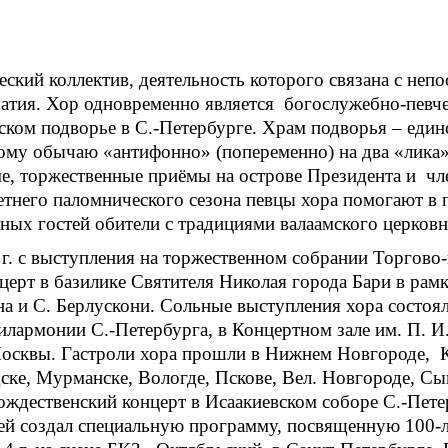
ский коллектив, деятельность которого связана с неп
ратия. Хор одновременно является богослужебно-певч
ком подворье в С.-Петербурге. Храм подворья – единс
ому обычаю «антифонно» (попеременно) на два «лика
е, торжественные приёмы на острове Президента и ч
етнего паломнического сезона певцы хора помогают в 
ных гостей обители с традициями валаамского церковн
 г. с выступления на торжественном собрании Торгов
церт в базилике Святителя Николая города Бари в рамк
на и С. Берлускони. Сольные выступления хора состоя
лармонии С.-Петербурга, в Концертном зале им. П. И
квы. Гастроли хора прошли в Нижнем Новгороде, Кра
е, Мурманске, Вологде, Пскове, Вел. Новгороде, Сык
Рождественский концерт в Исаакиевском соборе С.-Пет
лей создал специальную программу, посвященную 100