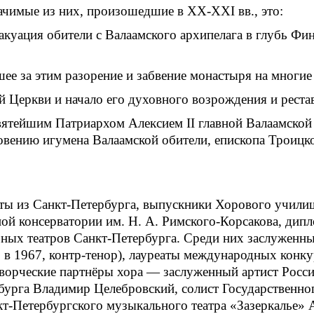
ачимые из них, произошедшие в XX-XXI вв., это:
акуация обители с Валаамского архипелага в глубь Фи
ее за этим разорение и забвение монастыря на многие 
Церкви и начало его духовного возрождения и реставр
вятейшим Патриархом Алексием II главной Валаамской
словению игумена Валаамской обители, епископа Трои
ты из Санкт-Петербурга, выпускники Хорового училищ
ной консерватории им. Н. А. Римского-Корсакова, ди
ьных театров Санкт-Петербурга. Среди них заслуженн
 в 1967, контр-тенор), лауреаты международных конкур
творческие партнёры хора — заслуженный артист Росси
бурга Владимир Целебровский, солист Государственно
кт-Петербургского музыкального театра «Зазеркалье» 