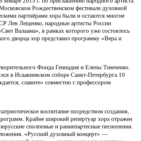
 январе 2015 г. по приглашению народного артиста
 Московском Рождественском фестивале духовной
ескими партнёрами хора были и остаются многие
СР Лев Лещенко, народные артисты России
«Свет Валаама», в рамках которого уже состоялось
ского дворца хор представил программу «Вера и
отворительного Фонда Геннадия и Елены Тимченко.
лся в Исаакиевском соборе Санкт-Петербурга 10
дается, славите» совместно с профессором
патриотическое воспитание посредством создания,
программ. Крайне широкий репертуар хора отражен
нерусские сполповые и раннепартесные песнопения.
зложения. «Русский духовный концерт» —