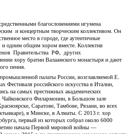
осредственными благословениями игумена
еским и концертным творческим коллективом. Он
твенное место в городе, где аутентичные
» и одним общим хором вместе. Коллектив
ленов Правительства РФ, других
пении хору братии Валаамского монастыря и дают
ого пения.
о-промышленной палаты России, возглавляемой Е.
ах Фестиваля российского искусства в Италии,
лись на самых престижных академических
. Чайковского Филармонии, в Большом зале
сноярске, Саратове, Тамбове, Рязани, во всех
тывкаре), в Минске, в Алматы. С 2013 г. хор
ербурга, первый из которых собрал около 6000
-летию начала Первой мировой войны —