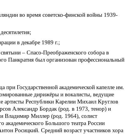
нляндии во время советско-финской войны 1939-
десятилетия;
ации в декабре 1989 г.;
 святыни – Спасо-Преображенского собора в
цкого Панкратия был организован профессиональный
а при Государственной академической капелле им.
пломированные дирижёры и вокалисты, ведущие
ые артисты Республики Карелии Михаил Круглов
сов Александр Бордак (род. в 1973, тенор) и
и Владимир Миллер (род. 1964), солист
го академического Большого театра России
Антон Росицкий. Средний возраст участников хора