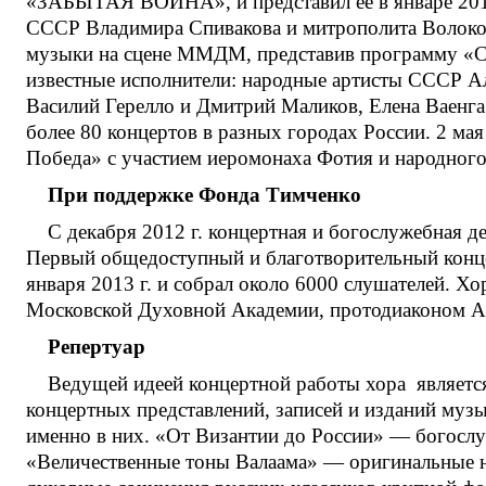
«ЗАБЫТАЯ ВОЙНА», и представил ее в январе 2014 
СССР Владимира Спивакова и митрополита Волокол
музыки на сцене ММДМ, представив программу «Све
известные исполнители: народные артисты СССР А
Василий Герелло и Дмитрий Маликов, Елена Ваенга.
более 80 концертов в разных городах России. 2 ма
Победа» с участием иеромонаха Фотия и народного
При поддержке Фонда Тимченко
С декабря 2012 г. концертная и богослужебная 
Первый общедоступный и благотворительный концер
января 2013 г. и собрал около 6000 слушателей. Х
Московской Духовной Академии, протодиаконом А
Репертуар
Ведущей идеей концертной работы хора является
концертных представлений, записей и изданий муз
именно в них. «От Византии до России» — богослу
«Величественные тоны Валаама» — оригинальные н