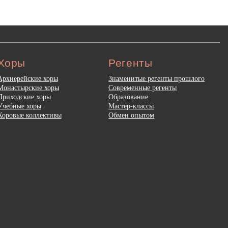
Хоры
Регенты
Архиерейские хоры
Знаменитые регенты прошлого
Монастырские хоры
Современные регенты
Приходские хоры
Образование
Учебные хоры
Мастер-классы
Хоровые коллективы
Обмен опытом