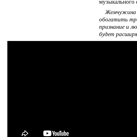
музыкального 
Жемчужина м
обогатить тра
признание и л
будет расширя