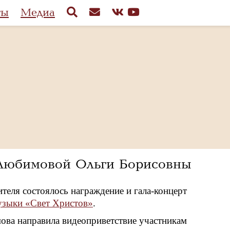
ты
Медиа
 Любимовой Ольги Борисовны
теля состоялось награждение и гала-концерт
узыки «Свет Христов»
.
ва направила видеоприветствие участникам