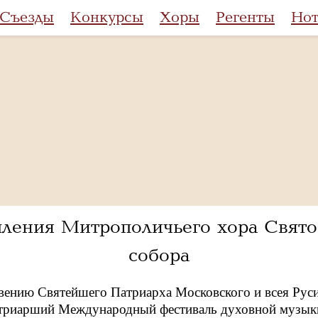
Съезды
Конкурсы
Хоры
Регенты
Но
пления Митрополичьего хора Свя
собора
вению Святейшего Патриарха Московского и всея Руси 
атриарший Международный фестиваль духовной музыки