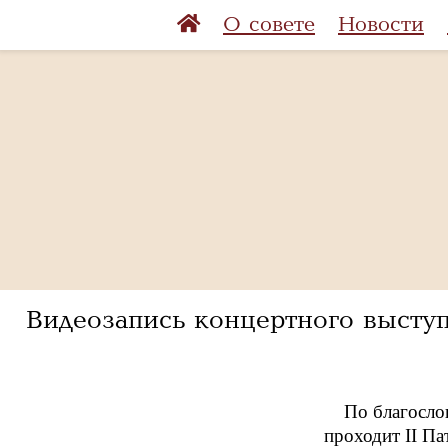
О совете
Новости
Видеозапись концертного высту
По благосло
проходит II П