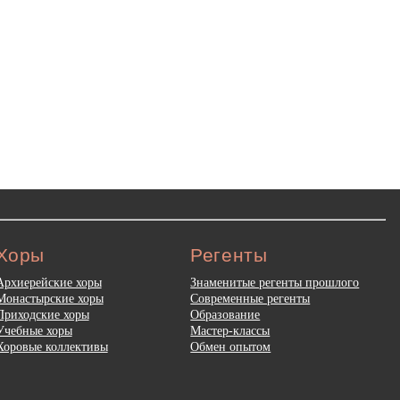
Хоры
Регенты
Архиерейские хоры
Знаменитые регенты прошлого
Монастырские хоры
Современные регенты
Приходские хоры
Образование
Учебные хоры
Мастер-классы
Хоровые коллективы
Обмен опытом