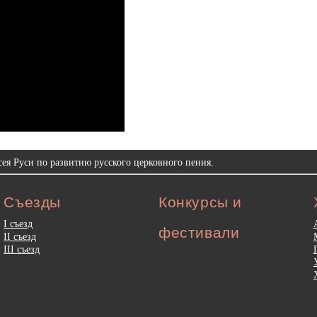
ея Руси по развитию русского церковного пения.
Съезды
Конкурсы и
I съезд
фестивали
II съезд
III съезд