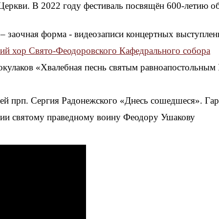
Церкви. В 2022 году фестиваль посвящён 600-летию 
 – заочная форма - видеозаписи концертных выступлен
й хор Свято-Феодоровского Кафедрального собора
токулаков «Хвалебная песнь святым равноапостольны
щей прп. Сергия Радонежского «Днесь сошедшеся». Га
литии святому праведному воину Феодору Ушакову