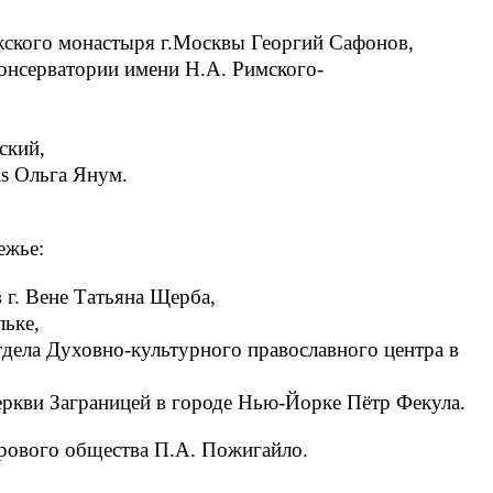
ужского монастыря г.Москвы Георгий Сафонов,
онсерватории имени Н.А. Римского-
ский,
is Ольга Янум.
ежье:
 г. Вене Татьяна Щерба,
льке,
тдела Духовно-культурного православного центра в
ркви Заграницей в городе Нью-Йорке Пётр Фекула.
орового общества П.А. Пожигайло
.