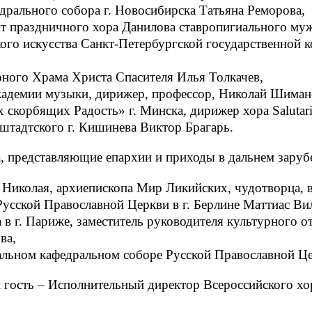
едрального собора г. Новосибирска Татьяна Реморова,
нт праздничного хора Данилова ставропигиального м
ого искусства Санкт-Петербургской государственной к
рного Храма Христа Спасителя Илья Толкачев,
академии музыки, дирижер, профессор, Николай Шиман
 скорбящих Радость» г. Минска, дирижер хора Salutar
штадтского г. Кишинева Виктор Брагарь.
а, представляющие епархии и приходы в дальнем заруб
я Николая, архиепископа Мир Ликийских, чудотворца, в
Русской Православной Церкви в г. Берлине Маттиас Ви
 в г. Париже, заместитель руководителя культурного о
ва,
альном кафедральном соборе Русской Православной Це
й гость – Исполнительный директор Всероссийского х