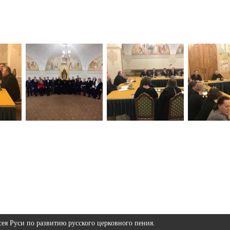
ея Руси по развитию русского церковного пения.