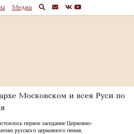
ты
Медиа
архе Московском и всея Руси по
ия
остоялось первое заседание Церковно-
витию русского церковного пения.