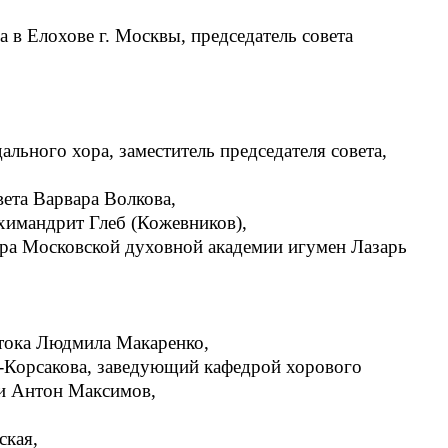
 в Елохове г. Москвы, председатель совета
ьного хора, заместитель председателя совета,
вета Варвара Волкова,
химандрит Глеб (Кожевников),
ора Московской духовной академии игумен Лазарь
стока Людмила Макаренко,
-Корсакова, заведующий кафедрой хорового
ии Антон Максимов,
ская,