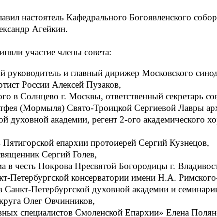
лавил настоятель Кафедрального Богоявленского собора
ександр Агейкин
.
иняли участие члены совета:
 руководитель и главный дирижер Московского синодал
ртист России Алексей Пузаков,
го в Солнцево г. Москвы, ответственный секретарь со
атфея (Мормыля) Свято-Троицкой Сергиевой Лавры ар
й духовной академии, регент 2-ого академического х
в Пятигорской епархии протоиерей Сергий Кузнецов,
священник Сергий Голев,
ама в честь Покрова Пресвятой Богородицы г. Владиво
т-Петербургской консерватории имени Н.А. Римского
в Санкт-Петербургской духовной академии и семинар
круга Олег Овчинников,
ных специалистов Смоленской Епархии» Елена Полян