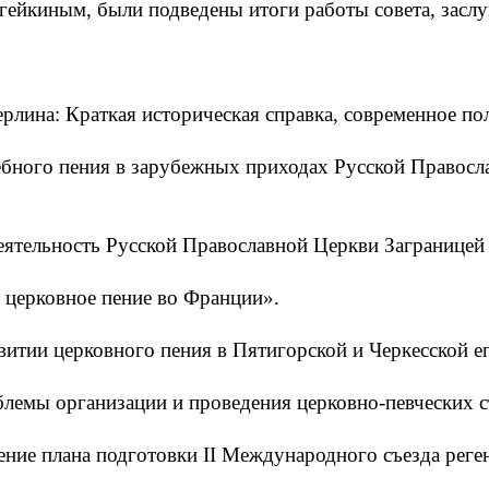
гейкиным, были подведены итоги работы совета, засл
ерлина: Краткая историческая справка, современное п
бного пения в зарубежных приходах Русской Правосла
еятельность Русской Православной Церкви Заграницей
 церковное пение во Франции».
итии церковного пения в Пятигорской и Черкесской е
лемы организации и проведения церковно-певческих с
ение плана подготовки II Международного съезда реге