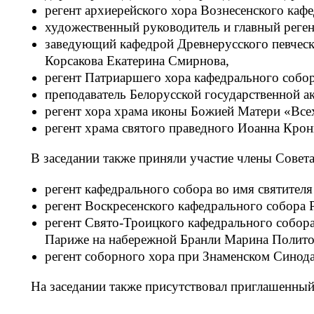
регент архиерейского хора Вознесенского каф
художественный руководитель и главный реге
заведующий кафедрой Древнерусского певческ
Корсакова Екатерина Смирнова,
регент Патриаршего хора кафедрального собо
преподаватель Белорусской государственной 
регент хора храма иконы Божией Матери «Всех
регент храма святого праведного Иоанна Крон
В заседании также приняли участие члены Совет
регент кафедрального собора во имя святител
регент Воскресенского кафедрального собора 
регент Свято-Троицкого кафедрального собора
Париже на набережной Бранли Марина Полито
регент соборного хора при Знаменском Синод
На заседании также присутствовал приглашенны