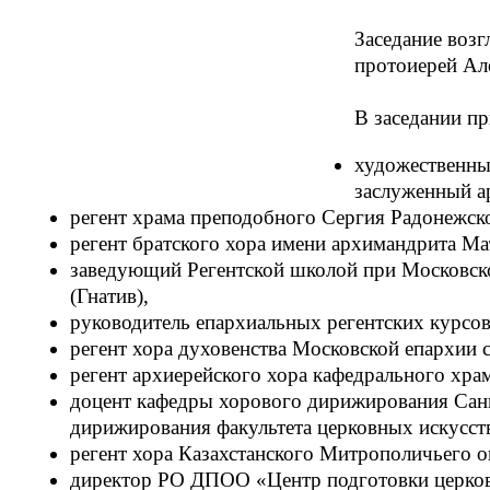
Заседание возг
протоиерей Ал
В заседании пр
художественный
заслуженный а
регент храма преподобного Сергия Радонежско
регент братского хора имени архимандрита М
заведующий Регентской школой при Московско
(Гнатив),
руководитель епархиальных регентских курсо
регент хора духовенства Московской епархии 
регент архиерейского хора кафедрального хр
доцент кафедры хорового дирижирования Санк
дирижирования факультета церковных искусст
регент хора Казахстанского Митрополичьего о
директор РО ДПОО «Центр подготовки церков