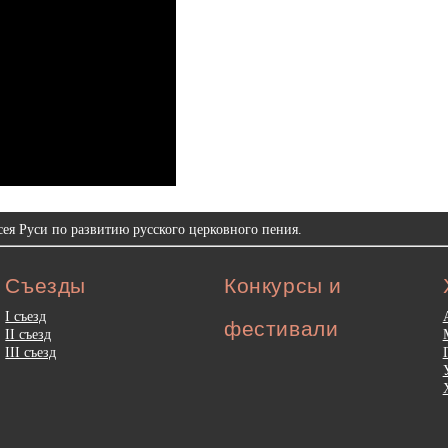
ея Руси по развитию русского церковного пения.
Съезды
Конкурсы и
I съезд
фестивали
II съезд
III съезд