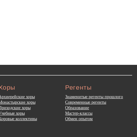
Хоры
Регенты
Архиерейские хоры
Знаменитые регенты прошлого
Монастырские хоры
Современные регенты
Приходские хоры
Образование
Учебные хоры
Мастер-классы
Хоровые коллективы
Обмен опытом