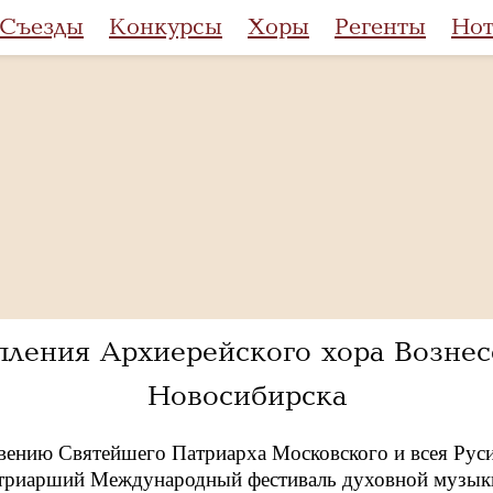
Съезды
Конкурсы
Хоры
Регенты
Но
пления Архиерейского хора Вознесе
Новосибирска
вению Святейшего Патриарха Московского и всея Руси 
атриарший Международный фестиваль духовной музыки