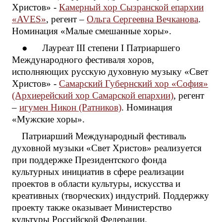
Христов» -
Камерный хор Сызранской епархии
«AVES»
, регент –
Ольга Сергеевна Вечканова
.
Номинация «Малые смешанные хоры».
● Лауреат III степени I Патриаршего
Международного фестиваля хоров,
исполняющих русскую духовную музыку «Свет
Христов» -
Самарский Губернский хор «София»
(Архиерейский хор Самарской епархии)
, регент
–
игумен Никон (Ратников)
. Номинация
«Мужские хоры».
Патриарший Международный фестиваль
духовной музыки «Свет Христов» реализуется
при поддержке Президентского фонда
культурных инициатив в сфере реализации
проектов в области культуры, искусства и
креативных (творческих) индустрий. Поддержку
проекту также оказывает Министерство
культуры Российской Федерации.