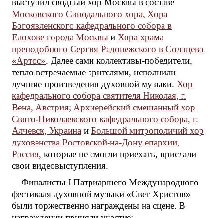
выступил сводный хор Москвы в составе
Московского Синодального хора
,
Хора
Богоявленского кафедрального собора в
Елохове города Москвы
и
Хора храма
преподобного Сергия Радонежского в Солнцево
«Артос»
. Далее сами коллективы-победители,
тепло встречаемые зрителями, исполнили
лучшие произведения духовной музыки.
Хор
кафедрального собора святителя Николая, г.
Вена, Австрия;
Архиерейский смешанный хор
Свято-Николаевского кафедрального собора, г.
Алчевск, Украина
и
Большой митрополичий хор
духовенства Ростовской-на-Дону епархии,
Россия
, которые не смогли приехать, прислали
свои видеовыступления.
Финалисты I Патриаршего Международного
фестиваля духовной музыки «Свет Христов»
были торжественно награждены на сцене. В
награждении приняли участие: