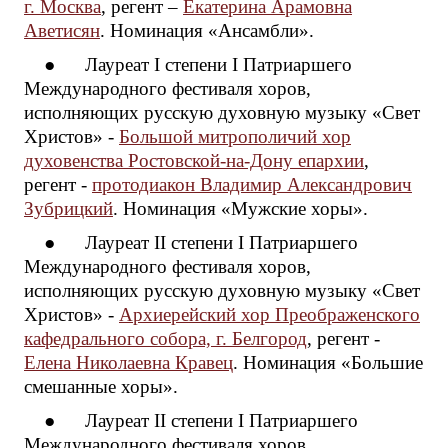
г. Москва
, регент –
Екатерина Арамовна
Аветисян
. Номинация «Ансамбли».
● Лауреат I степени I Патриаршего
Международного фестиваля хоров,
исполняющих русскую духовную музыку «Свет
Христов» -
Большой митрополичий хор
духовенства Ростовской-на-Дону епархии
,
регент -
протодиакон Владимир Александрович
Зубрицкий
. Номинация «Мужские хоры».
● Лауреат II степени I Патриаршего
Международного фестиваля хоров,
исполняющих русскую духовную музыку «Свет
Христов» -
Архиерейский хор Преображенского
кафедрального собора, г. Белгород
, регент -
Елена Николаевна Кравец
. Номинация «Большие
смешанные хоры».
● Лауреат II степени I Патриаршего
Международного фестиваля хоров,