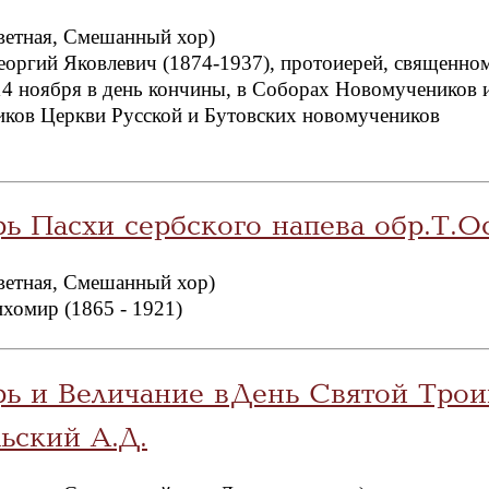
ветная, Смешанный хор)
еоргий Яковлевич (1874-1937), протоиерей, священно
14 ноября в день кончины, в Соборах Новомучеников 
ков Церкви Русской и Бутовских новомучеников
ь Пасхи сербского напева обр.Т.О
ветная, Смешанный хор)
хомир (1865 - 1921)
рь и Величание в День Святой Тро
ьский А.Д.