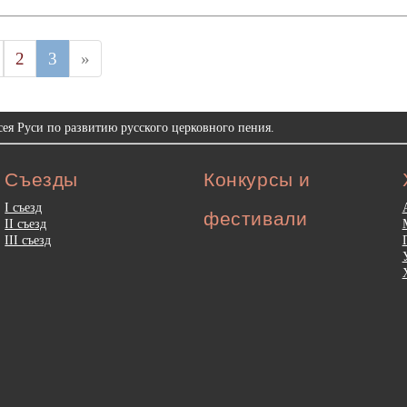
2
3
»
ея Руси по развитию русского церковного пения.
Съезды
Конкурсы и
I съезд
фестивали
II съезд
III съезд