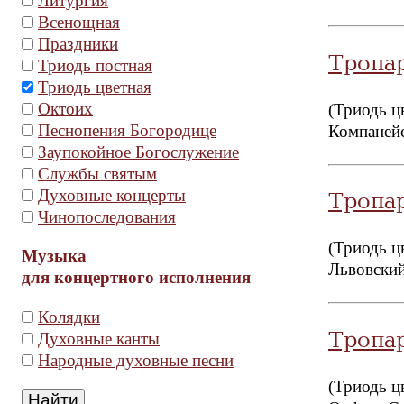
Литургия
Всенощная
Праздники
Тропа
Триодь постная
Триодь цветная
Октоих
(Триодь ц
Песнопения Богородице
Компаней
Заупокойное Богослужение
Службы святым
Духовные концерты
Тропа
Чинопоследования
(Триодь ц
Музыка
Львовский
для концертного исполнения
Колядки
Тропа
Духовные канты
Народные духовные песни
(Триодь ц