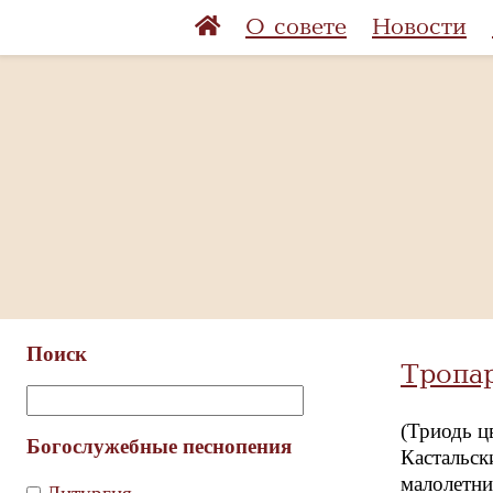
О совете
Новости
Поиск
Тропар
(Триодь ц
Богослужебные песнопения
Кастальск
малолетн