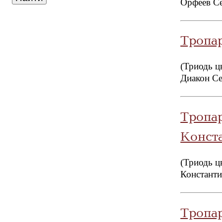
Орфеев С
Тропа
(Триодь ц
Диакон Се
Тропа
Конст
(Триодь ц
Константи
Тропа