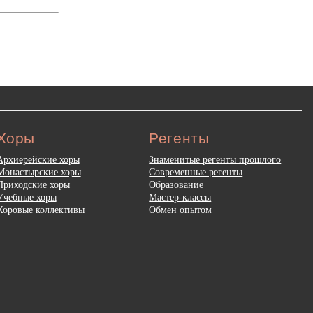
Хоры
Регенты
Архиерейские хоры
Знаменитые регенты прошлого
Монастырские хоры
Современные регенты
Приходские хоры
Образование
Учебные хоры
Мастер-классы
Хоровые коллективы
Обмен опытом