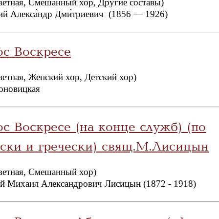
ветная, Смешанный хор, Другие составы)
кий Алекса́ндр Дми́триевич (1856 — 1926)
ос Воскресе
ветная, Женский хор, Детский хор)
оновицкая
с Воскресе (на конце служб) (по
нски и гречески) свящ.М.Лисицын
ветная, Смешанный хор)
й Михаил Александрович Лисицын (1872 - 1918)