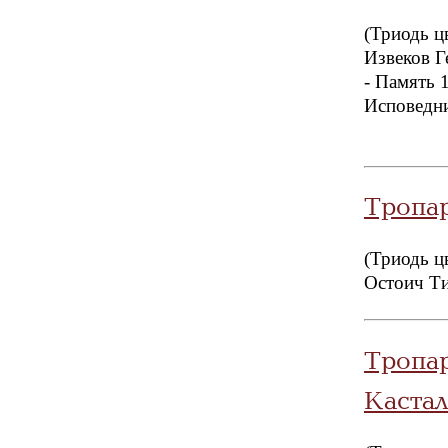
(Триодь ц
Извеков Г
- Память 
Исповедни
Тропар
(Триодь ц
Остоич Ти
Тропа
Кастал