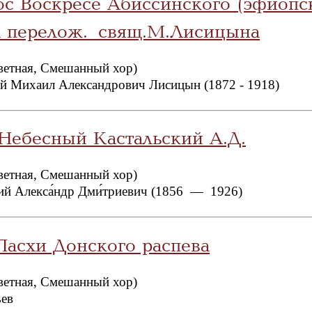
ос Воскресе Абиссинского (эфиопс
а перелож. свящ.М.Лисицына
ветная, Смешанный хор)
й Михаил Александрович Лисицын (1872 - 1918)
Небесный Кастальский А.Д.
ветная, Смешанный хор)
кий Алекса́ндр Дми́триевич (1856 — 1926)
Пасхи Донского распева
ветная, Смешанный хор)
ьев