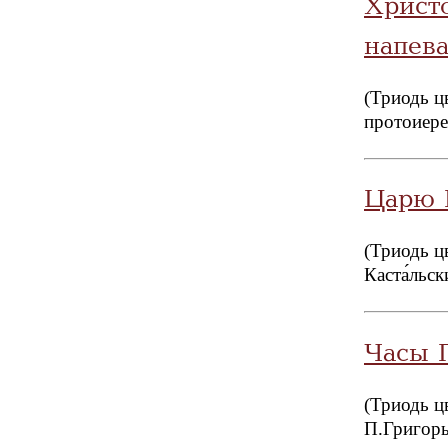
Христ
напев
(Триодь ц
протоиере
Царю 
(Триодь ц
Каста́льс
Часы 
(Триодь ц
П.Григор