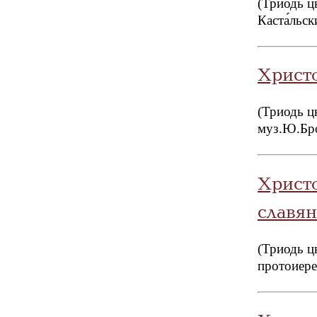
(Триодь ц
Каста́льс
Христ
(Триодь ц
муз.Ю.Бр
Христо
славя
(Триодь ц
протоиере