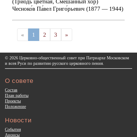
(Триодь цветная, Смешанный хор)
Чесноко́в Па́вел Григо́рьевич (1877 — 1944)
«
1
2
3
»
© 2026 Церковно-общественный совет при Патриархе Московском
и всея Руси по развитию русского церковного пения.
О совете
Состав
План работы
Проекты
Положение
Новости
События
Анонсы