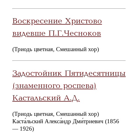
Воскресение Христово
видевше П.Г.Чесноков
(Триодь цветная, Смешанный хор)
Задостойник Пятидесятницы
(знаменного роспева)
Кастальский А.Д.
(Триодь цветная, Смешанный хор)
Каста́льский Алекса́ндр Дми́триевич (1856
— 1926)