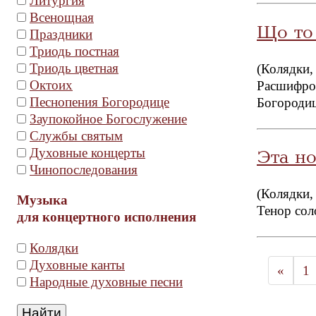
Литургия
Всенощная
Що то
Праздники
Триодь постная
Триодь цветная
(Колядки,
Октоих
Расшифров
Песнопения Богородице
Богородиц
Заупокойное Богослужение
Службы святым
Духовные концерты
Эта но
Чинопоследования
(Колядки,
Музыка
Тенор сол
для концертного исполнения
Колядки
Духовные канты
«
1
Народные духовные песни