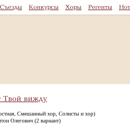
Съезды
Конкурсы
Хоры
Регенты
Но
г Твой вижду
остная, Смешанный хор, Солисты и хор)
тон Олегович (2 вариант)