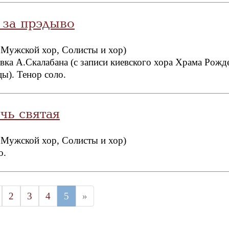
 за прэдыво
 Мужской хор, Солисты и хор)
ка А.Скалабана (с записи киевского хора Храма Рожд
ы). Тенор соло.
чь святая
 Мужской хор, Солисты и хор)
о.
2
3
4
5
»