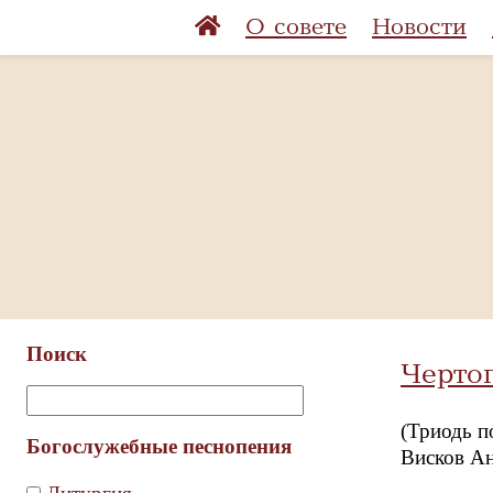
О совете
Новости
Поиск
Черто
(Триодь п
Богослужебные песнопения
Висков Ан