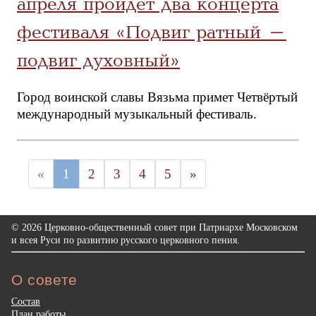
апреля пройдет два концерта
фестиваля «Подвиг ратный –
подвиг духовный»
Город воинской славы Вязьма примет Четвёртый
международный музыкальный фестиваль.
«
1
2
3
4
5
»
© 2026 Церковно-общественный совет при Патриархе Московском
и всея Руси по развитию русского церковного пения.
О совете
Состав
План работы