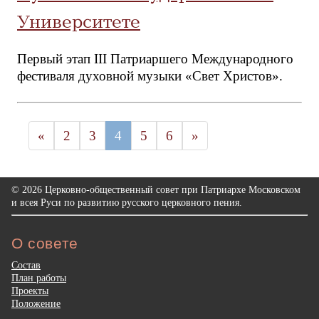
Университете
Первый этап III Патриаршего Международного
фестиваля духовной музыки «Свет Христов».
«
2
3
4
5
6
»
© 2026 Церковно-общественный совет при Патриархе Московском
и всея Руси по развитию русского церковного пения.
О совете
Состав
План работы
Проекты
Положение