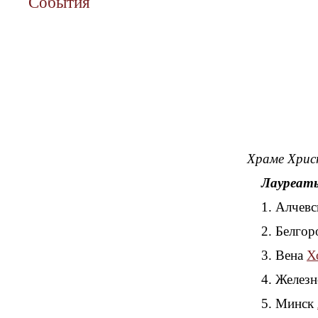
События
Храме Христ
Лауреат
1. Алчев
2. Белго
3. Вена
Х
4. Желез
5. Минск