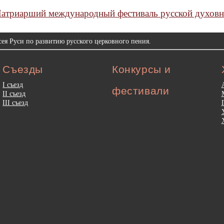
атриарший международный фестиваль русской духовн
ея Руси по развитию русского церковного пения.
Съезды
Конкурсы и
I съезд
фестивали
II съезд
III съезд