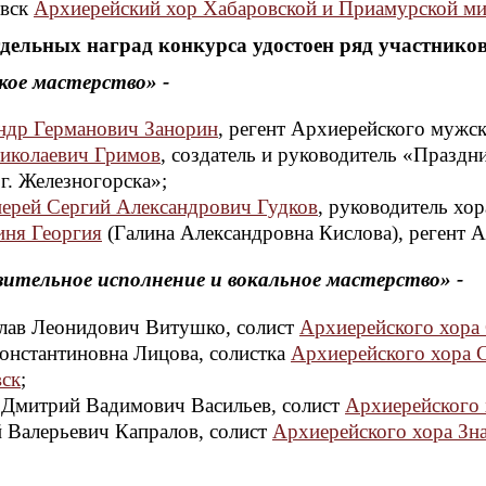
овск
Архиерейский хор Хабаровской и Приамурской м
дельных наград конкурса удостоен ряд участнико
кое мастерство» -
ндр Германович Занорин
, регент Архиерейского мужс
иколаевич Гримов
, создатель и руководитель «Празд
г. Железногорска»;
ерей Сергий Александрович Гудков
, руководитель хо
ня Георгия
(Галина Александровна Кислова), регент А
зительное исполнение и вокальное мастерство» -
лав Леонидович Витушко, солист
Архиерейского хора
онстантиновна Лицова, солистка
Архиерейского хора С
ск
;
 Дмитрий Вадимович Васильев, солист
Архиерейского 
 Валерьевич Капралов, солист
Архиерейского хора Зна