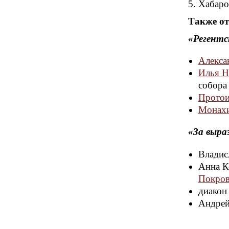
5. Хабар
Также от
«Регентс
Алекса
Илья Н
собора 
Протои
Монахи
«За выра
Владис
Анна К
Покров
диакон
Андрей