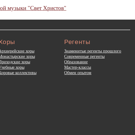
ой музыки "Свет Христов"
Хоры
Регенты
Архиерейские хоры
Знаменитые регенты прошлого
Монастырские хоры
Современные регенты
Приходские хоры
Образование
Учебные хоры
Мастер-классы
Хоровые коллективы
Обмен опытом