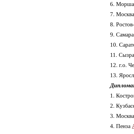
6. Морш
7. Москв
8. Росто
9. Самар
10. Сара
11. Сызр
12. г.о. 
13. Ярос
Диплома
1. Костр
2. Кузба
3. Москв
4. Пенза