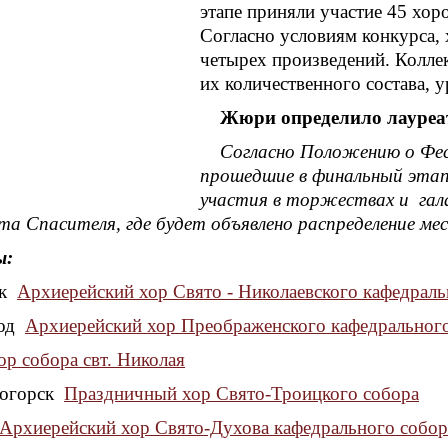
этапе приняли участие 45 хоро
Согласно условиям конкурса,
четырех произведений. Колле
их количественного состава, 
Жюри определило лауреат
Согласно Положению о Фес
прошедшие в финальный этап
участия в торжествах и гала
а Спасителя, где будет объявлено распределение ме
ы:
ск
Архиерейский хор Свято - Николаевского кафедраль
род
Архиерейский хор Преображенского кафедральног
ор собора свт. Николая
ногорск
Праздничный хор Свято-Троицкого собора
Архиерейский хор Свято-Духова кафедрального собор