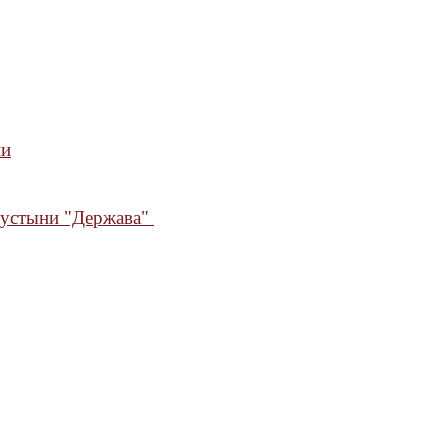
ии
пустыни "Держава"