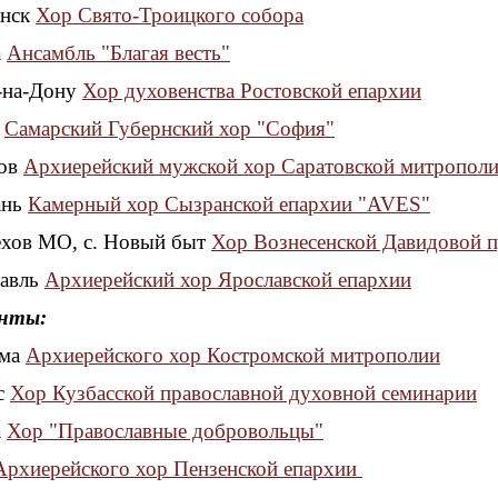
анск
Хор Свято-Троицкого собора
а
Ансамбль "Благая весть"
в-на-Дону
Хор духовенства Ростовской епархии
а
Самарский Губернский хор "София"
тов
Архиерейский мужской хор Саратовской митропол
ань
Камерный хор Сызранской епархии "AVES"
Чехов МО, с. Новый быт
Хор Вознесенской Давидовой 
лавль
Архиерейский хор Ярославской епархии
нты:
ома
Архиерейского хор Костромской митрополии
сс
Хор Кузбасской православной духовной семинарии
а
Хор "Православные добровольцы"
Архиерейского хор Пензенской епархии