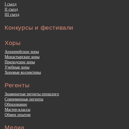
I съезд
II съезд
III съезд
Конкурсы и фестивали
Хоры
Архиерейские хоры
Монастырские хоры
Приходские хоры
Учебные хоры
Хоровые коллективы
Регенты
Знаменитые регенты прошлого
Современные регенты
Образование
Мастер-классы
Обмен опытом
Медиа